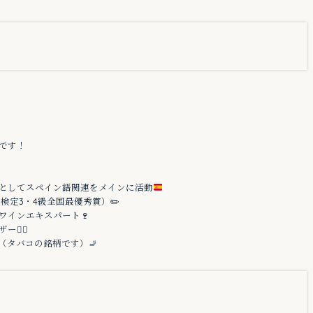
です！
としてスペイン語関連をメインに活動
語検定3・4級全国最優秀賞）✏️
 ワインエキスパート🍷
‍♀️
（タバコの銘柄です）🚬