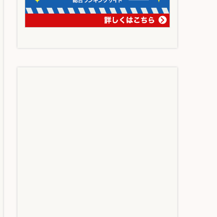
023年1月24日
2022年9月14日
スペイン語
スペイン語
実用的】por
【B2保持者が
とparaの大き
語る】DELE対
な違いは”ニュ
策オススメ参
アンス”の違
考書/この一冊
い？
で大丈夫！