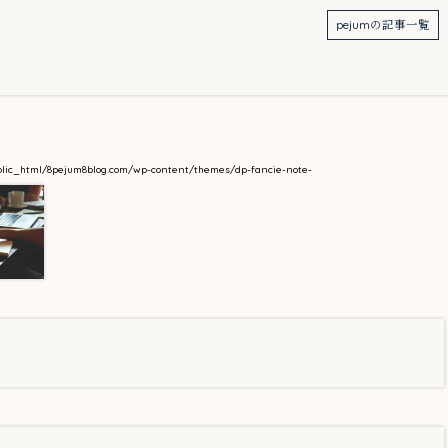
pejumの記事一覧
blic_html/8pejum8blog.com/wp-content/themes/dp-fancie-note-