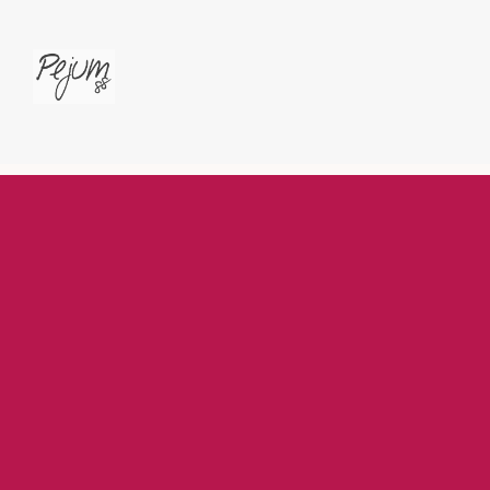
G-C16Q2S6J7F