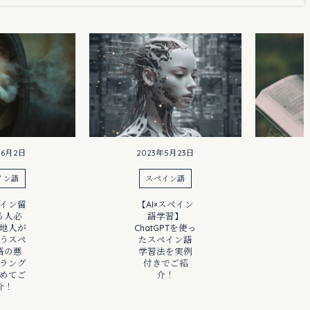
年6月2日
2023年5月23日
2
イン語
スペイン語
イン留
【AI×スペイン
【
る人必
語学習】
地人が
ChatGPTを使っ
うスペ
たスペイン語
語の悪
学習法を実例
ラング
付きでご紹
めてご
介！
介！