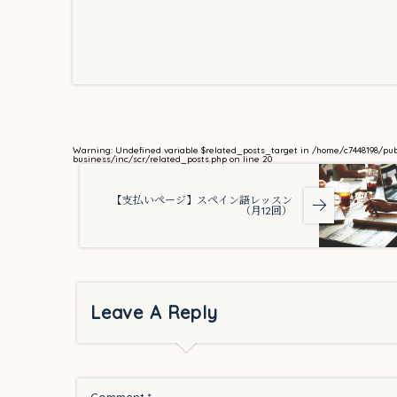
Warning
: Undefined variable $related_posts_target in
/home/c7448198/pu
business/inc/scr/related_posts.php
on line
20
【支払いページ】スペイン語レッスン
（月12回）
Leave A Reply
Comment
*