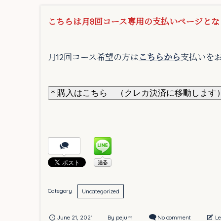
こちらは月8回コース専用の支払いページとな
月12回コース希望の方は
こちらから
支払いを
＊購入はこちら （クレカ決済に移動します
Uncategorized
June
21
,
2021
No comment
L
By
pejum