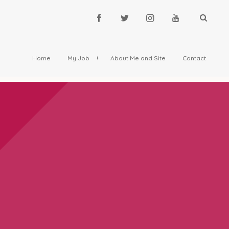
Home
My Job
About Me and Site
Contact