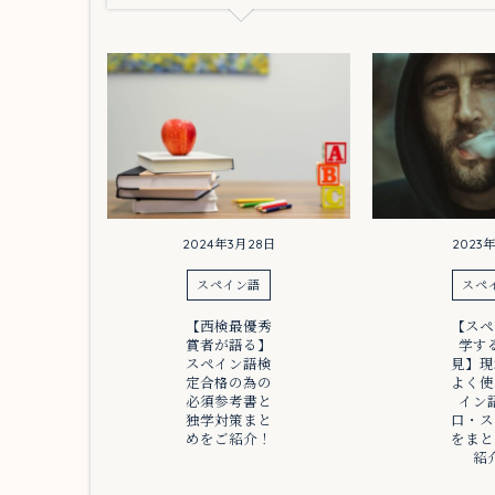
2024年3月28日
2023
スペイン語
スペ
【西検最優秀
【スペ
賞者が語る】
学す
スペイン語検
見】現
定合格の為の
よく使
必須参考書と
イン
独学対策まと
口・ス
めをご紹介！
をまと
紹