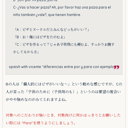
C- ¿Vas a hacer pizza? Ah, por favor haz una pizza para el
niño también ¿vale?, que tienen hambre.
「A：ピザとヌードルだとみんなどっちがいい？」
「B：お！俺にはピザをたのむよ」
「C：ピザを作るって？じゃあ子供用にも頼むよ、すっかりお腹す
かしてるからさ」
spaish with vicente “diferencias entre por y para con ejemplos”
Bの人は「個人的にはピザがいいな〜」という軽めな感じですが、Cの
人が言った「子供のために（子供用のも）」というのは要望の度合い
がやや強めなのがみてとれますよね。
対象へのこだわりが強いとき、対象向けに何かはっきりとお願いした
い際には “Para”を使うようにしましょう。