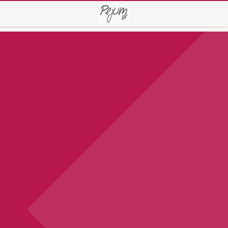
G-C16Q2S6J7F