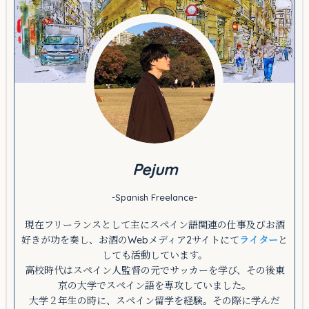
Part-4①Por mí, haz pasta.②Para mí, haz pasta.
Part-5①Por favor, habla por ti.②Por favor, habla
para ti.
まとめ
Pejum
-Spanish Freelance-
現在フリーランスとして主にスペイン語関連の仕事及びお酒
好きが功を奏し、お酒のWebメディア2サイトにて
ライター
と
しても活動しています。
高校時代はスペイン人監督の元でサッカーを学び、その後東
京の大学でスペイン語を専攻していました。
大学２年生の時に、スペイン留学を経験。その際に学んだ