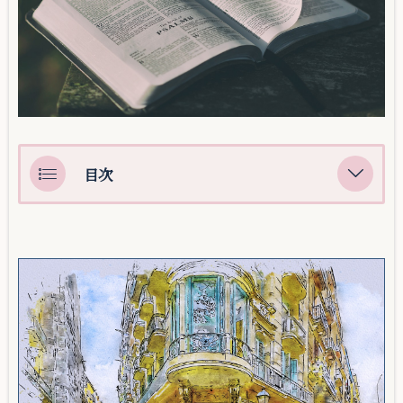
目次
Spanish with Vicenteで学ぶporとparaの違い
Part-1①La carta ha sido escrita por mi
amigo.②La carta ha sido escrita para mi amigo.
Part-2①Inma tiene un par de muebles por
vender.②Inma tiene un par de muebles para
vender.
Part-3①Por eso me quedaba en casa.②Para eso,
me quedaba en casa.